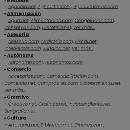
-
Agricola.net,
Agricultor.com,
Agricultura-es.com
Alimentación
-
Agua.net,
Alimentacion.com,
Congelados.com,
Conservas.com,
Dietetica.net,
ver más...
Asesoría
-
Asesoria.com,
Auditoria.com,
Fiscal.net,
Interventor.com,
Juridica.net,
ver más...
Autónomo
-
Autonomo.com,
Autonomos.com
Comercio
-
Accesorios.com,
Comercializacion.com,
Comercio.net,
Compras-es.com,
Compraventa.net,
ver más...
Creativo
-
Creativo.net,
Graficas.net,
Independiente.net,
Serigrafia.net
Cultura
-
Artesania.net,
Biblioteca.net,
Cine-es.com,