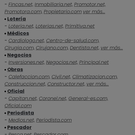
-
Fincas.net,
Inmobiliaria.net,
Promotor.net,
Promotora.com,
Propietario.com
ver más...
Lotería
-
Loteria.net,
Loterias.net,
Primitiva.net
Médicos
-
Cardiologo.net,
Centro-de-salud.com,
Cirugia.com,
Cirujano.com,
Dentista.net,
ver más...
Negocios
-
Inversiones.net,
Negocios.net,
Principal.net
Obras
-
Calefaccion.com,
Civil.net,
Climatizacion.com,
Construccion.net,
Constructor.net,
ver más...
Oficial
-
Capitan.net,
Coronel.net,
General-es.com,
Oficial.com
Periodista
-
Medios.net,
Periodista.com
Pescador
-
Pesca.net,
Pescador.com