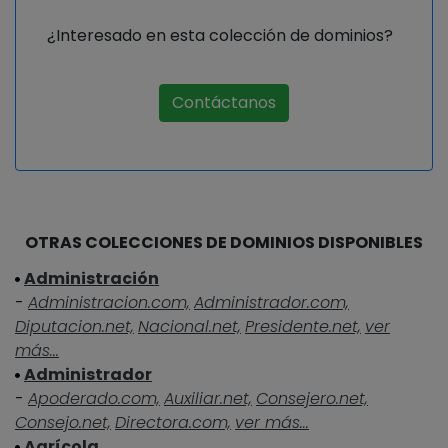
¿Interesado en esta colección de dominios?
Contáctanos
OTRAS COLECCIONES DE DOMINIOS DISPONIBLES
Administración
-
Administracion.com,
Administrador.com,
Diputacion.net,
Nacional.net,
Presidente.net,
ver
más...
Administrador
-
Apoderado.com,
Auxiliar.net,
Consejero.net,
Consejo.net,
Directora.com,
ver más...
Agrícola