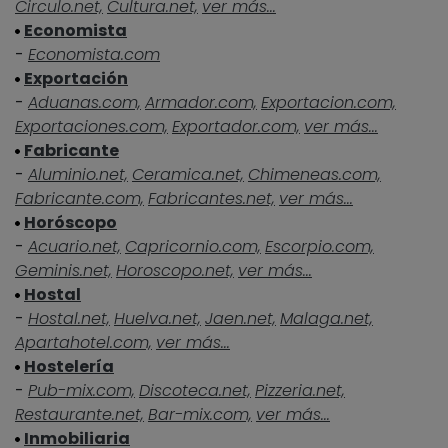
Circulo.net,
Cultura.net,
ver más...
Economista
-
Economista.com
Exportación
-
Aduanas.com,
Armador.com,
Exportacion.com,
Exportaciones.com,
Exportador.com,
ver más...
Fabricante
-
Aluminio.net,
Ceramica.net,
Chimeneas.com,
Fabricante.com,
Fabricantes.net,
ver más...
Horóscopo
-
Acuario.net,
Capricornio.com,
Escorpio.com,
Geminis.net,
Horoscopo.net,
ver más...
Hostal
-
Hostal.net,
Huelva.net,
Jaen.net,
Malaga.net,
Apartahotel.com,
ver más...
Hostelería
-
Pub-mix.com,
Discoteca.net,
Pizzeria.net,
Restaurante.net,
Bar-mix.com,
ver más...
Inmobiliaria