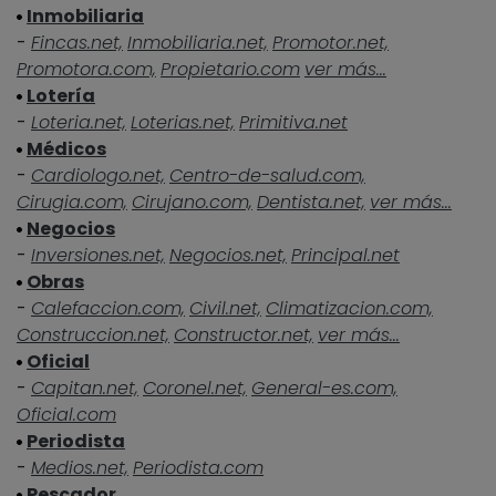
Inmobiliaria
-
Fincas.net,
Inmobiliaria.net,
Promotor.net,
Promotora.com,
Propietario.com
ver más...
Lotería
-
Loteria.net,
Loterias.net,
Primitiva.net
Médicos
-
Cardiologo.net,
Centro-de-salud.com,
Cirugia.com,
Cirujano.com,
Dentista.net,
ver más...
Negocios
-
Inversiones.net,
Negocios.net,
Principal.net
Obras
-
Calefaccion.com,
Civil.net,
Climatizacion.com,
Construccion.net,
Constructor.net,
ver más...
Oficial
-
Capitan.net,
Coronel.net,
General-es.com,
Oficial.com
Periodista
-
Medios.net,
Periodista.com
Pescador