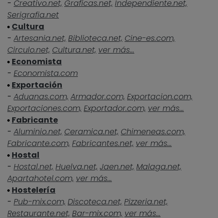
-
Creativo.net,
Graficas.net,
Independiente.net,
Serigrafia.net
Cultura
-
Artesania.net,
Biblioteca.net,
Cine-es.com,
Circulo.net,
Cultura.net,
ver más...
Economista
-
Economista.com
Exportación
-
Aduanas.com,
Armador.com,
Exportacion.com,
Exportaciones.com,
Exportador.com,
ver más...
Fabricante
-
Aluminio.net,
Ceramica.net,
Chimeneas.com,
Fabricante.com,
Fabricantes.net,
ver más...
Hostal
-
Hostal.net,
Huelva.net,
Jaen.net,
Malaga.net,
Apartahotel.com,
ver más...
Hostelería
-
Pub-mix.com,
Discoteca.net,
Pizzeria.net,
Restaurante.net,
Bar-mix.com,
ver más...