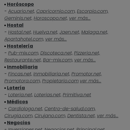
Horóscopo
-
Acuario.net,
Capricornio.com,
Escorpio.com,
Geminis.net,
Horoscopo.net,
ver más...
Hostal
-
Hostal.net,
Huelva.net,
Jaen.net,
Malaga.net,
Apartahotel.com,
ver más...
Hostelería
-
Pub-mix.com,
Discoteca.net,
Pizzeria.net,
Restaurante.net,
Bar-mix.com,
ver más...
Inmobiliaria
-
Fincas.net,
Inmobiliaria.net,
Promotor.net,
Promotora.com,
Propietario.com
ver más...
Lotería
-
Loteria.net,
Loterias.net,
Primitiva.net
Médicos
-
Cardiologo.net,
Centro-de-salud.com,
Cirugia.com,
Cirujano.com,
Dentista.net,
ver más...
Negocios
-
Inversiones.net,
Negocios.net,
Principal.net