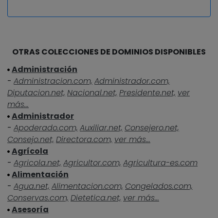
OTRAS COLECCIONES DE DOMINIOS DISPONIBLES
Administración
-
Administracion.com,
Administrador.com,
Diputacion.net,
Nacional.net,
Presidente.net,
ver
más...
Administrador
-
Apoderado.com,
Auxiliar.net,
Consejero.net,
Consejo.net,
Directora.com,
ver más...
Agrícola
-
Agricola.net,
Agricultor.com,
Agricultura-es.com
Alimentación
-
Agua.net,
Alimentacion.com,
Congelados.com,
Conservas.com,
Dietetica.net,
ver más...
Asesoría