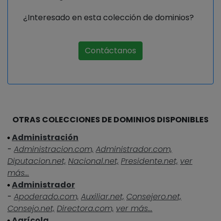
¿Interesado en esta colección de dominios?
Contáctanos
OTRAS COLECCIONES DE DOMINIOS DISPONIBLES
Administración
-
Administracion.com,
Administrador.com,
Diputacion.net,
Nacional.net,
Presidente.net,
ver
más...
Administrador
-
Apoderado.com,
Auxiliar.net,
Consejero.net,
Consejo.net,
Directora.com,
ver más...
Agrícola