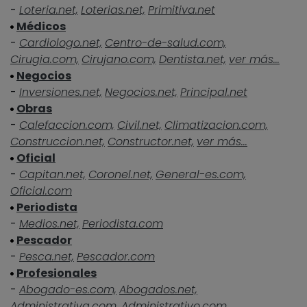
-
Loteria.net,
Loterias.net,
Primitiva.net
Médicos
-
Cardiologo.net,
Centro-de-salud.com,
Cirugia.com,
Cirujano.com,
Dentista.net,
ver más...
Negocios
-
Inversiones.net,
Negocios.net,
Principal.net
Obras
-
Calefaccion.com,
Civil.net,
Climatizacion.com,
Construccion.net,
Constructor.net,
ver más...
Oficial
-
Capitan.net,
Coronel.net,
General-es.com,
Oficial.com
Periodista
-
Medios.net,
Periodista.com
Pescador
-
Pesca.net,
Pescador.com
Profesionales
-
Abogado-es.com,
Abogados.net,
Administrativa.com,
Administrativo.com,