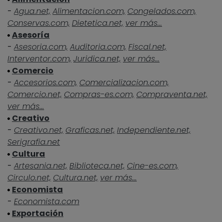
-
Agua.net,
Alimentacion.com,
Congelados.com,
Conservas.com,
Dietetica.net,
ver más...
Asesoría
-
Asesoria.com,
Auditoria.com,
Fiscal.net,
Interventor.com,
Juridica.net,
ver más...
Comercio
-
Accesorios.com,
Comercializacion.com,
Comercio.net,
Compras-es.com,
Compraventa.net,
ver más...
Creativo
-
Creativo.net,
Graficas.net,
Independiente.net,
Serigrafia.net
Cultura
-
Artesania.net,
Biblioteca.net,
Cine-es.com,
Circulo.net,
Cultura.net,
ver más...
Economista
-
Economista.com
Exportación