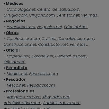
Médicos
-
Cardiologo.net,
Centro-de-salud.com,
Cirugia.com,
Cirujano.com,
Dentista.net,
ver más...
Negocios
-
Inversiones.net,
Negocios.net,
Principal.net
Obras
-
Calefaccion.com,
Civil.net,
Climatizacion.com,
Construccion.net,
Constructor.net,
ver más...
Oficial
-
Capitan.net,
Coronel.net,
General-es.com,
Oficial.com
Periodista
-
Medios.net,
Periodista.com
Pescador
-
Pesca.net,
Pescador.com
Profesionales
-
Abogado-es.com,
Abogados.net,
Administrativa.com,
Administrativo.com,
Aparejador.com,
ver más...