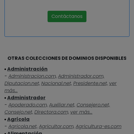
Contáctanos
OTRAS COLECCIONES DE DOMINIOS DISPONIBLES
Administración
-
Administracion.com,
Administrador.com,
Diputacion.net,
Nacional.net,
Presidente.net,
ver
más...
Administrador
-
Apoderado.com,
Auxiliar.net,
Consejero.net,
Consejo.net,
Directora.com,
ver más...
Agrícola
-
Agricola.net,
Agricultor.com,
Agricultura-es.com
Alimentación