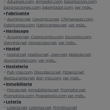
-
Aduanas.com,
Armador.com,
Exportacion.com,
Exportaciones.com,
Exportador.com,
ver más...
Fabricante
-
Aluminio.net,
Ceramica.net,
Chimeneas.com,
Fabricante.com,
Fabricantes.net,
ver más...
Horóscopo
-
Acuario.net,
Capricornio.com,
Escorpio.com,
Geminis.net,
Horoscopo.net,
ver más...
Hostal
-
Hostal.net,
Huelva.net,
Jaen.net,
Malaga.net,
Apartahotel.com,
ver más...
Hostelería
-
Pub-mix.com,
Discoteca.net,
Pizzeria.net,
Restaurante.net,
Bar-mix.com,
ver más...
Inmobiliaria
-
Fincas.net,
Inmobiliaria.net,
Promotor.net,
Promotora.com,
Propietario.com
ver más...
Lotería
-
Loteria.net,
Loterias.net,
Primitiva.net